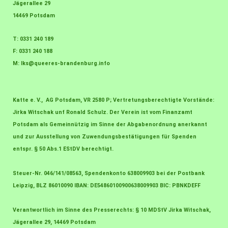
Jägerallee 29
14469 Potsdam
T: 0331 240 189
F: 0331 240 188
M:
lks@queeres-brandenburg.info
Katte e. V., AG Potsdam, VR 2580 P; Vertretungsberechtigte Vorstände:
Jirka Witschak unf Ronald Schulz. Der Verein ist vom Finanzamt
Potsdam als Gemeinnützig im Sinne der Abgabenordnung anerkannt
und zur Ausstellung von Zuwendungsbestätigungen für Spenden
entspr. § 50 Abs.1 EStDV berechtigt.
Steuer-Nr. 046/141/08563, Spendenkonto 638009903 bei der Postbank
Leipzig, BLZ 86010090 IBAN: DE54860100900638009903 BIC: PBNKDEFF
Verantwortlich im Sinne des Presserechts: § 10 MDStV Jirka Witschak,
Jägerallee 29, 14469 Potsdam