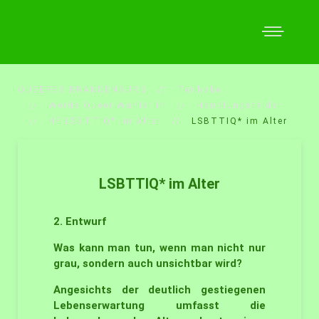
QUEERES BRANDENBURG
Teilhabe
Werde Queer-Wähler:in
Handlungsfelder
HF LSBTTIQ* im Alter
LSBTTIQ* im Alter
LSBTTIQ* im Alter
2. Entwurf
Was kann man tun, wenn man nicht nur
grau, sondern auch unsichtbar wird?
Angesichts der deutlich gestiegenen
Lebenserwartung umfasst die