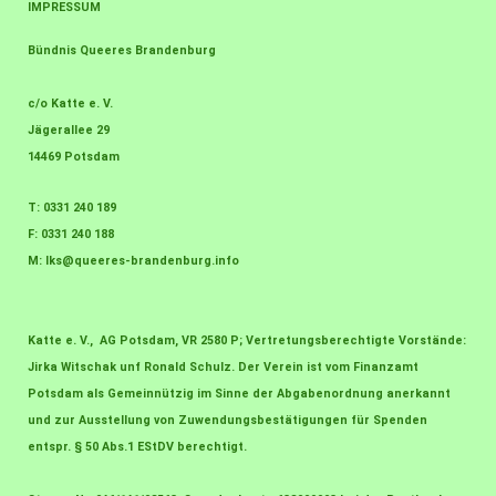
IMPRESSUM
Bündnis Queeres Brandenburg
c/o Katte e. V.
Jägerallee 29
14469 Potsdam
T: 0331 240 189
F: 0331 240 188
M:
lks@queeres-brandenburg.info
Katte e. V., AG Potsdam, VR 2580 P; Vertretungsberechtigte Vorstände:
Jirka Witschak unf Ronald Schulz. Der Verein ist vom Finanzamt
Potsdam als Gemeinnützig im Sinne der Abgabenordnung anerkannt
und zur Ausstellung von Zuwendungsbestätigungen für Spenden
entspr. § 50 Abs.1 EStDV berechtigt.