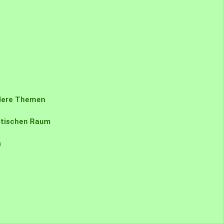
ndere Themen
ädtischen Raum
n