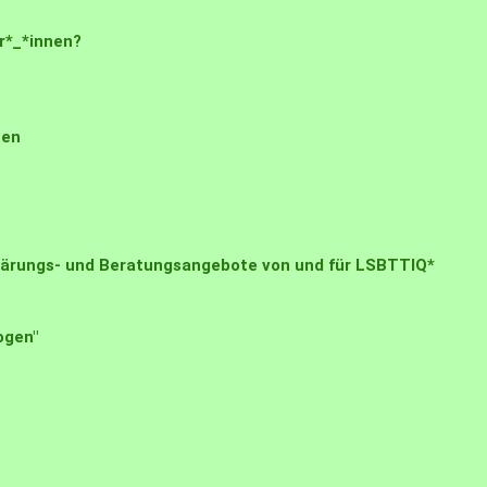
r*_*innen?
nen
klärungs- und Beratungsangebote von und für LSBTTIQ*
ogen"