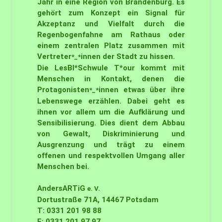
Jahr in eine Region von Brandenburg. Es
gehört zum Konzept ein Signal für
Akzeptanz und Vielfalt durch die
Regenbogenfahne am Rathaus oder
einem zentralen Platz zusammen mit
Vertreter
innen der Stadt zu hissen.
*_*
Die LesBI*Schwule T*our kommt mit
Menschen in Kontakt, denen die
Protagonisten
innen etwas über ihre
*_*
Lebenswege erzählen. Dabei geht es
ihnen vor allem um die Aufklärung und
Sensibilisierung. Dies dient dem Abbau
von Gewalt, Diskriminierung und
Ausgrenzung und trägt zu einem
offenen und respektvollen Umgang aller
Menschen bei.
AndersARTiG
e. V.
Dortustraße 71A, 14467 Potsdam
T: 0331 201 98 88
F: 0331 201 97 97