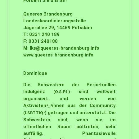
Fordern Sie uns an!
Queeres Brandenburg
Landeskoordinierungsstelle
Jägerallee 29, 14469 Potsdam
T: 0331 240 189
F: 0331 240188
M:
lks@queeres-brandenburg.info
www.queeres-brandenburg.info
Dominique
Die Schwestern der Perpetuellen
Indulgenz
sind weltweit
(O.S.P.I.)
organisiert und werden von
Aktivisten
innen aus der Community
*_*
getragen und unterstützt. Die
(LSBTTIQ*)
Schwestern sind, wenn sie im
öffentlichen Raum auftreten, sehr
auffällig. Phantasievolle