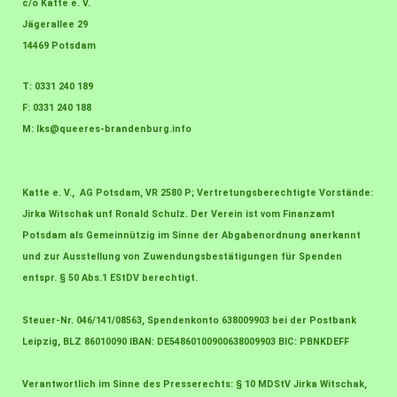
c/o Katte e. V.
Jägerallee 29
14469 Potsdam
T: 0331 240 189
F: 0331 240 188
M:
lks@queeres-brandenburg.info
Katte e. V., AG Potsdam, VR 2580 P; Vertretungsberechtigte Vorstände:
Jirka Witschak unf Ronald Schulz. Der Verein ist vom Finanzamt
Potsdam als Gemeinnützig im Sinne der Abgabenordnung anerkannt
und zur Ausstellung von Zuwendungsbestätigungen für Spenden
entspr. § 50 Abs.1 EStDV berechtigt.
Steuer-Nr. 046/141/08563, Spendenkonto 638009903 bei der Postbank
Leipzig, BLZ 86010090 IBAN: DE54860100900638009903 BIC: PBNKDEFF
Verantwortlich im Sinne des Presserechts: § 10 MDStV Jirka Witschak,