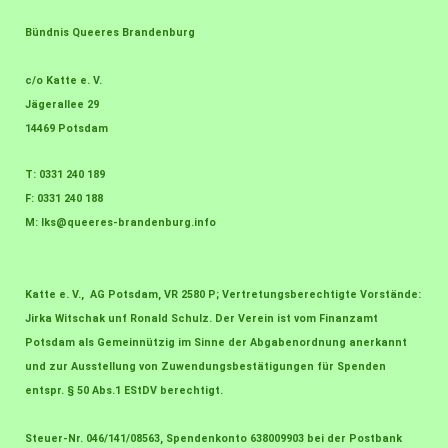
Bündnis Queeres Brandenburg
c/o Katte e. V.
Jägerallee 29
14469 Potsdam
T: 0331 240 189
F: 0331 240 188
M:
lks@queeres-brandenburg.info
Katte e. V., AG Potsdam, VR 2580 P; Vertretungsberechtigte Vorstände:
Jirka Witschak unf Ronald Schulz. Der Verein ist vom Finanzamt
Potsdam als Gemeinnützig im Sinne der Abgabenordnung anerkannt
und zur Ausstellung von Zuwendungsbestätigungen für Spenden
entspr. § 50 Abs.1 EStDV berechtigt.
Steuer-Nr. 046/141/08563, Spendenkonto 638009903 bei der Postbank