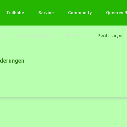
Teilhabe
Service
Community
Queeres 
her
Handlungsfelder
HF Trans*
Forderungen
rderungen