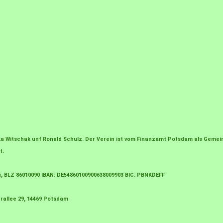
irka Witschak unf Ronald Schulz. Der Verein ist vom Finanzamt Potsdam als Gem
t.
g, BLZ 86010090 IBAN: DE54860100900638009903 BIC: PBNKDEFF
rallee 29, 14469 Potsdam