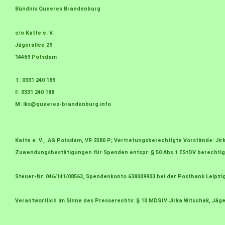
Bündnis Queeres Brandenburg
c/o Katte e. V.
Jägerallee 29
14469 Potsdam
T: 0331 240 189
F: 0331 240 188
M:
lks@queeres-brandenburg.info
Katte e. V., AG Potsdam, VR 2580 P; Vertretungsberechtigte Vorstände: J
Zuwendungsbestätigungen für Spenden entspr. § 50 Abs.1 EStDV berechtig
Steuer-Nr. 046/141/08563, Spendenkonto 638009903 bei der Postbank Leipzi
Verantwortlich im Sinne des Presserechts: § 10 MDStV Jirka Witschak, Jäge