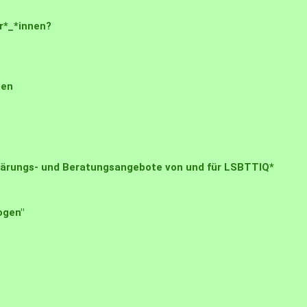
r*_*innen?
nen
klärungs- und Beratungsangebote von und für LSBTTIQ*
ogen"