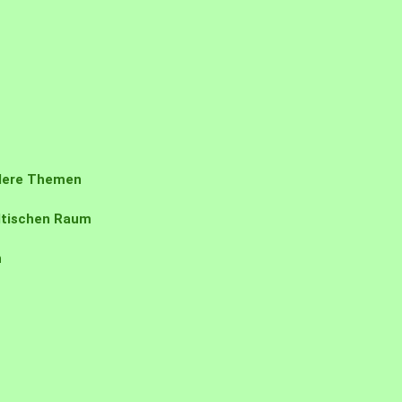
ndere Themen
ädtischen Raum
n