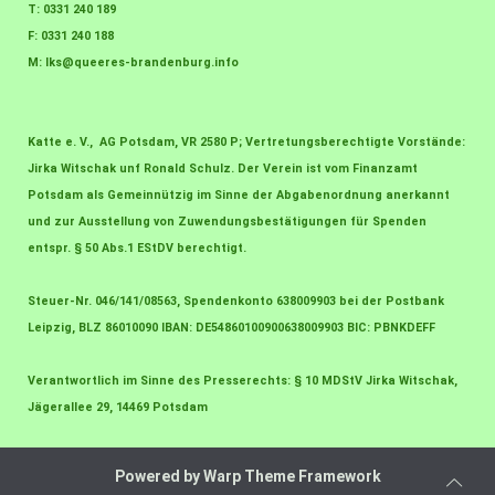
T: 0331 240 189
F: 0331 240 188
M:
lks@queeres-brandenburg.info
Katte e. V., AG Potsdam, VR 2580 P; Vertretungsberechtigte Vorstände:
Jirka Witschak unf Ronald Schulz. Der Verein ist vom Finanzamt
Potsdam als Gemeinnützig im Sinne der Abgabenordnung anerkannt
und zur Ausstellung von Zuwendungsbestätigungen für Spenden
entspr. § 50 Abs.1 EStDV berechtigt.
Steuer-Nr. 046/141/08563, Spendenkonto 638009903 bei der Postbank
Leipzig, BLZ 86010090 IBAN: DE54860100900638009903 BIC: PBNKDEFF
Verantwortlich im Sinne des Presserechts: § 10 MDStV Jirka Witschak,
Jägerallee 29, 14469 Potsdam
Powered by
Warp Theme Framework