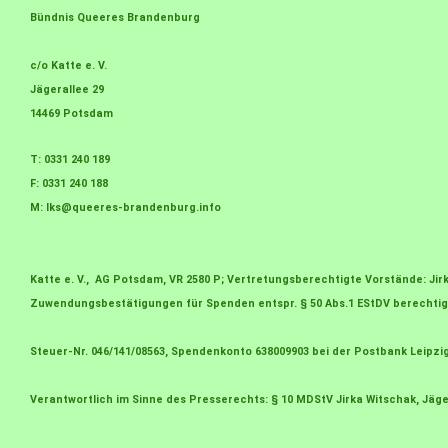
Bündnis Queeres Brandenburg
c/o Katte e. V.
Jägerallee 29
14469 Potsdam
T: 0331 240 189
F: 0331 240 188
M:
lks@queeres-brandenburg.info
Katte e. V., AG Potsdam, VR 2580 P; Vertretungsberechtigte Vorstände: J
Zuwendungsbestätigungen für Spenden entspr. § 50 Abs.1 EStDV berechtig
Steuer-Nr. 046/141/08563, Spendenkonto 638009903 bei der Postbank Leipzi
Verantwortlich im Sinne des Presserechts: § 10 MDStV Jirka Witschak, Jäge