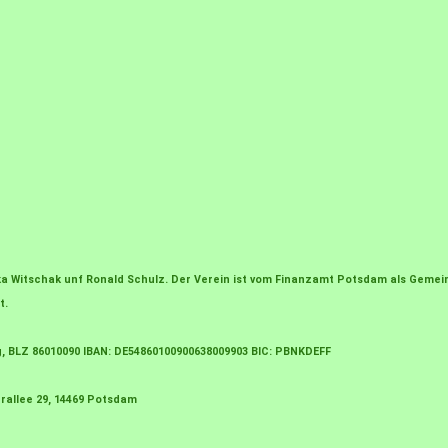
irka Witschak unf Ronald Schulz. Der Verein ist vom Finanzamt Potsdam als Gem
t.
g, BLZ 86010090 IBAN: DE54860100900638009903 BIC: PBNKDEFF
rallee 29, 14469 Potsdam