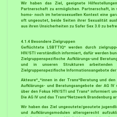
Wir haben das Ziel, geeignete Hilfestellung
Partnerschaft zu ermöglichen. Partnerschaft, i
homo- noch im heterosexuellen Kontext eine gara
oft ungeoutet, beide Seiten ihrer Sexualität au
aus ihren Unsicherheiten zu Safer Sex 3.0 zu befr
4.1.4
Besondere Zielgruppen
Geflüchtete LSBTTIQ* werden durch zielgrupp
HIV/STI verständlich informiert, dafür werden bu
Zielgruppenspezifische Aufklärungs-und Beratun
und in unseren Strukturen arbeitenden g
Zielgruppenspezifische Informationsangebote der 
Akteure*_*innen in der Trans*Beratung und den 
Aufklärungs- und Beratungsangebote der AG IV 
über den Fokus HIV/STI und Trans* informiert un
Die AG IV und das Trans*Netzwerk Brandenburg a
Wir haben das Ziel ungeoutete/geoutete jugendl
und Aufklärungsmodulen altersgerecht aufzuk