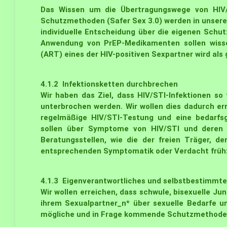
Das Wissen um die Übertragungswege von HIV/
Schutzmethoden (Safer Sex 3.0) werden in unser
individuelle Entscheidung über die eigenen Sch
Anwendung von PrEP-Medikamenten sollen wissens
(ART) eines der HIV-positiven Sexpartner wird al
4.1.2
Infektionsketten durchbrechen
Wir haben das Ziel, dass HIV/STI-Infektionen so
unterbrochen werden. Wir wollen dies dadurch er
regelmäßige HIV/STI-Testung und eine bedarfsg
sollen über Symptome von HIV/STI und deren 
Beratungsstellen, wie die der freien Träger, d
entsprechenden Symptomatik oder Verdacht frühz
4.1.3
Eigenverantwortliches und selbstbestimmte
Wir wollen erreichen, dass schwule, bisexuelle 
ihrem Sexualpartner_n* über sexuelle Bedarfe un
mögliche und in Frage kommende Schutzmethoden 