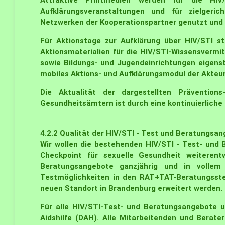
Attraktive Printmedien werden für die HIV/
Aufklärungsveranstaltungen und für zielgeri
Netzwerken der Kooperationspartner genutzt und v
Für Aktionstage zur Aufklärung über HIV/STI s
Aktionsmaterialien für die HIV/STI-Wissensvermi
sowie Bildungs- und Jugendeinrichtungen eigenst
mobiles Aktions- und Aufklärungsmodul der Akteur
Die Aktualität der dargestellten Präventio
Gesundheitsämtern ist durch eine kontinuierliche
4.2.2
Qualität der HIV/STI - Test und Beratungsan
Wir wollen die bestehenden HIV/STI - Test- un
Checkpoint für sexuelle Gesundheit weiterent
Beratungsangebote ganzjährig und in vollem
Testmöglichkeiten in den RAT+TAT-Beratungsste
neuen Standort in Brandenburg erweitert werden.
Für alle HIV/STI-Test- und Beratungsangebote 
Aidshilfe (DAH). Alle Mitarbeitenden und Berater