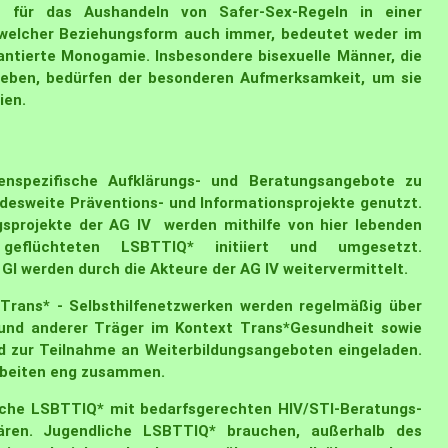
en für das Aushandeln von Safer-Sex-Regeln in einer
n welcher Beziehungsform auch immer, bedeutet weder im
ntierte Monogamie. Insbesondere bisexuelle Männer, die
sleben, bedürfen der besonderen Aufmerksamkeit, um sie
eien.
enspezifische Aufklärungs- und Beratungsangebote zu
ndesweite Präventions- und Informationsprojekte genutzt.
gsprojekte der AG IV werden mithilfe von hier lebenden
eflüchteten LSBTTIQ* initiiert und umgesetzt.
GI werden durch die Akteure der AG IV weitervermittelt.
Trans* - Selbsthilfenetzwerken werden regelmäßig über
und anderer Träger im Kontext Trans*Gesundheit sowie
d zur Teilnahme an Weiterbildungsangeboten eingeladen.
rbeiten eng zusammen.
iche LSBTTIQ* mit bedarfsgerechten HIV/STI-Beratungs-
lären. Jugendliche LSBTTIQ* brauchen, außerhalb des