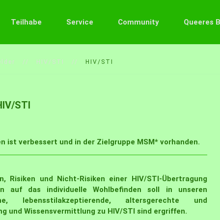
Teilhabe
Service
Community
Queeres 
lder
HIV/STI
HIV/STI
HIV/STI
 ist verbessert und in der Zielgruppe MSM* vorhanden
.
, Risiken und Nicht-Risiken einer HIV/STI-Übertragung
on auf das individuelle Wohlbefinden soll in unseren
e, lebensstilakzeptierende, altersgerechte und
 und Wissensvermittlung zu HIV/STI sind ergriffen.