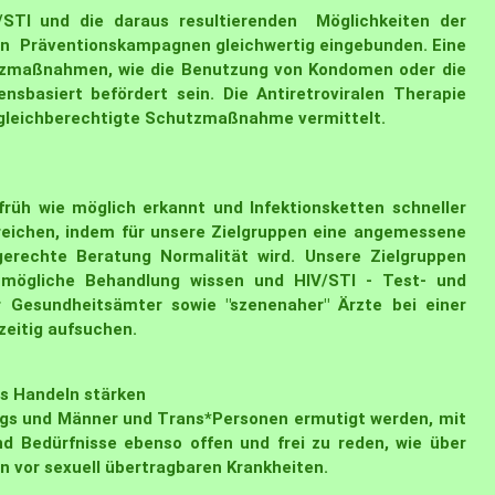
STI und die daraus resultierenden Möglichkeiten der
en Präventionskampagnen gleichwertig eingebunden. Eine
utzmaßnahmen, wie die Benutzung von Kondomen oder die
basiert befördert sein. Die Antiretroviralen Therapie
s gleichberechtigte Schutzmaßnahme vermittelt.
 früh wie möglich erkannt und Infektionsketten schneller
reichen, indem für unsere Zielgruppen eine angemessene
erechte Beratung Normalität wird. Unsere Zielgruppen
mögliche Behandlung wissen und HIV/STI - Test- und
er Gesundheitsämter sowie "szenenaher" Ärzte bei einer
eitig aufsuchen.
s Handeln stärken
Jungs und Männer und Trans*Personen ermutigt werden, mit
d Bedürfnisse ebenso offen und frei zu reden, wie über
vor sexuell übertragbaren Krankheiten.