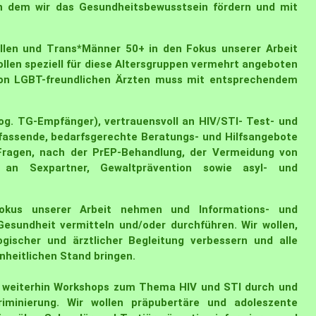
 in dem wir das Gesundheitsbewusstsein fördern und mit
ellen und Trans*Männer 50+ in den Fokus unserer Arbeit
llen speziell für diese Altersgruppen vermehrt angeboten
 von LGBT-freundlichen Ärzten muss mit entsprechendem
sog. TG-Empfänger), vertrauensvoll an HIV/STI- Test- und
fassende, bedarfsgerechte Beratungs- und Hilfsangebote
ragen, nach der PrEP-Behandlung, der Vermeidung von
n an Sexpartner, Gewaltprävention sowie asyl- und
Fokus unserer Arbeit nehmen und Informations- und
esundheit vermitteln und/oder durchführen. Wir wollen,
gischer und ärztlicher Begleitung verbessern und alle
nheitlichen Stand bringen.
r weiterhin Workshops zum Thema HIV und STI durch und
iminierung. Wir wollen präpubertäre und adoleszente