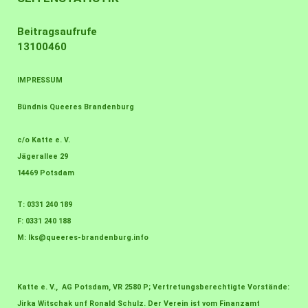
Beitragsaufrufe
13100460
IMPRESSUM
Bündnis Queeres Brandenburg
c/o Katte e. V.
Jägerallee 29
14469 Potsdam
T: 0331 240 189
F: 0331 240 188
M:
lks@queeres-brandenburg.info
Katte e. V., AG Potsdam, VR 2580 P; Vertretungsberechtigte Vorstände:
Jirka Witschak unf Ronald Schulz. Der Verein ist vom Finanzamt