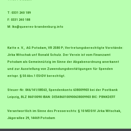
T: 0331 240 189
F: 0331 240 188
M:
lks@queeres-brandenburg.info
Katte e. V., AG Potsdam, VR 2580 P; Vertretungsberechtigte Vorstände:
Jirka Witschak unf Ronald Schulz. Der Verein ist vom Finanzamt
Potsdam als Gemeinnützig im Sinne der Abgabenordnung anerkannt
und zur Ausstellung von Zuwendungsbestätigungen für Spenden
entspr. § 50 Abs.1 EStDV berechtigt.
Steuer-Nr. 046/141/08563, Spendenkonto 638009903 bei der Postbank
Leipzig, BLZ 86010090 IBAN: DE54860100900638009903 BIC: PBNKDEFF
Verantwortlich im Sinne des Presserechts: § 10 MDStV Jirka Witschak,
Jägerallee 29, 14469 Potsdam