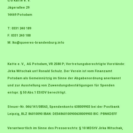
c/o Katte e. V.
Jägerallee 29
14469 Potsdam
T: 0331 240 189
F: 0331 240 188
M:
lks@queeres-brandenburg.info
Katte e. V., AG Potsdam, VR 2580 P; Vertretungsberechtigte Vorstände:
Jirka Witschak unf Ronald Schulz. Der Verein ist vom Finanzamt
Potsdam als Gemeinnützig im Sinne der Abgabenordnung anerkannt
und zur Ausstellung von Zuwendungsbestätigungen für Spenden
entspr. § 50 Abs.1 EStDV berechtigt.
Steuer-Nr. 046/141/08563, Spendenkonto 638009903 bei der Postbank
Leipzig, BLZ 86010090 IBAN: DE54860100900638009903 BIC: PBNKDEFF
Verantwortlich im Sinne des Presserechts: § 10 MDStV Jirka Witschak,