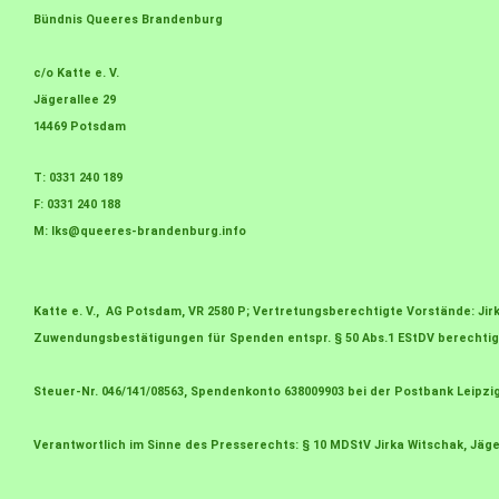
Bündnis Queeres Brandenburg
c/o Katte e. V.
Jägerallee 29
14469 Potsdam
T: 0331 240 189
F: 0331 240 188
M:
lks@queeres-brandenburg.info
Katte e. V., AG Potsdam, VR 2580 P; Vertretungsberechtigte Vorstände: J
Zuwendungsbestätigungen für Spenden entspr. § 50 Abs.1 EStDV berechtig
Steuer-Nr. 046/141/08563, Spendenkonto 638009903 bei der Postbank Leipzi
Verantwortlich im Sinne des Presserechts: § 10 MDStV Jirka Witschak, Jäge