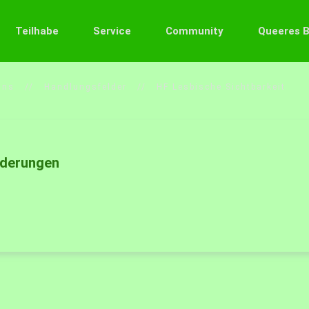
Teilhabe
Service
Community
Queeres 
uns
Handlungsfelder
HF Lesbische Sichtbarkeit
rderungen