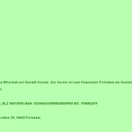
irka Witschak unf Ronald Schulz. Der Verein ist vom Finanzamt Potsdam als Gem
t.
g, BLZ 86010090 IBAN: DE54860100900638009903 BIC: PBNKDEFF
rallee 29, 14469 Potsdam