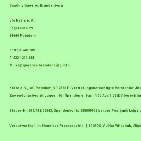
Bündnis Queeres Brandenburg
c/o Katte e. V.
Jägerallee 29
14469 Potsdam
T: 0331 240 189
F: 0331 240 188
M:
lks@queeres-brandenburg.info
Katte e. V., AG Potsdam, VR 2580 P; Vertretungsberechtigte Vorstände: J
Zuwendungsbestätigungen für Spenden entspr. § 50 Abs.1 EStDV berechtig
Steuer-Nr. 046/141/08563, Spendenkonto 638009903 bei der Postbank Leipzi
Verantwortlich im Sinne des Presserechts: § 10 MDStV Jirka Witschak, Jäge