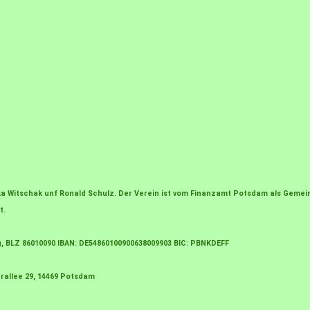
irka Witschak unf Ronald Schulz. Der Verein ist vom Finanzamt Potsdam als Gem
t.
g, BLZ 86010090 IBAN: DE54860100900638009903 BIC: PBNKDEFF
rallee 29, 14469 Potsdam