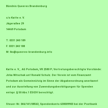
Bündnis Queeres Brandenburg
c/o Katte e. V.
Jägerallee 29
14469 Potsdam
T: 0331 240 189
F: 0331 240 188
M:
lks@queeres-brandenburg.info
Katte e. V., AG Potsdam, VR 2580 P; Vertretungsberechtigte Vorstände:
Jirka Witschak unf Ronald Schulz. Der Verein ist vom Finanzamt
Potsdam als Gemeinnützig im Sinne der Abgabenordnung anerkannt
und zur Ausstellung von Zuwendungsbestätigungen für Spenden
entspr. § 50 Abs.1 EStDV berechtigt.
Steuer-Nr. 046/141/08563, Spendenkonto 638009903 bei der Postbank