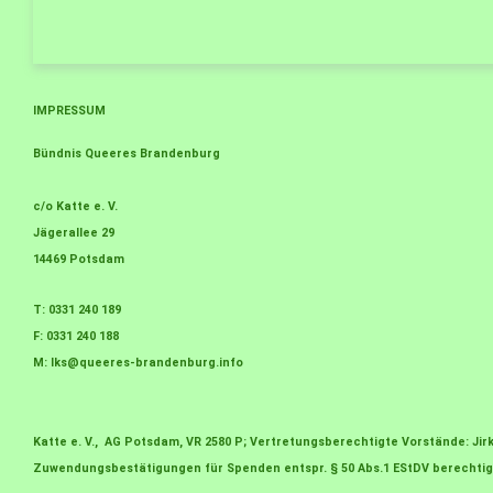
IMPRESSUM
Bündnis Queeres Brandenburg
c/o Katte e. V.
Jägerallee 29
14469 Potsdam
T: 0331 240 189
F: 0331 240 188
M:
lks@queeres-brandenburg.info
Katte e. V., AG Potsdam, VR 2580 P; Vertretungsberechtigte Vorstände: J
Zuwendungsbestätigungen für Spenden entspr. § 50 Abs.1 EStDV berechtig