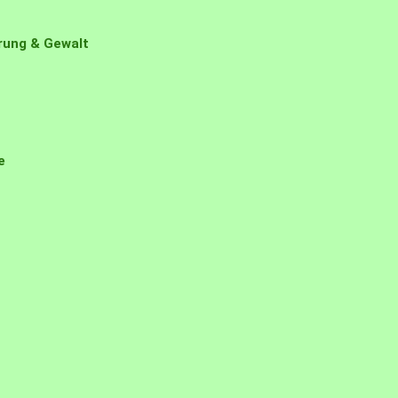
erung & Gewalt
e
t