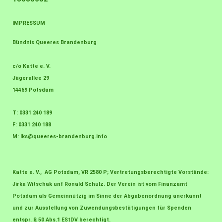
IMPRESSUM
Bündnis Queeres Brandenburg
c/o Katte e. V.
Jägerallee 29
14469 Potsdam
T: 0331 240 189
F: 0331 240 188
M:
lks@queeres-brandenburg.info
Katte e. V., AG Potsdam, VR 2580 P; Vertretungsberechtigte Vorstände:
Jirka Witschak unf Ronald Schulz. Der Verein ist vom Finanzamt
Potsdam als Gemeinnützig im Sinne der Abgabenordnung anerkannt
und zur Ausstellung von Zuwendungsbestätigungen für Spenden
entspr. § 50 Abs.1 EStDV berechtigt.