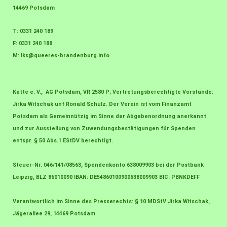
14469 Potsdam
T: 0331 240 189
F: 0331 240 188
M:
lks@queeres-brandenburg.info
Katte e. V., AG Potsdam, VR 2580 P; Vertretungsberechtigte Vorstände:
Jirka Witschak unf Ronald Schulz. Der Verein ist vom Finanzamt
Potsdam als Gemeinnützig im Sinne der Abgabenordnung anerkannt
und zur Ausstellung von Zuwendungsbestätigungen für Spenden
entspr. § 50 Abs.1 EStDV berechtigt.
Steuer-Nr. 046/141/08563, Spendenkonto 638009903 bei der Postbank
Leipzig, BLZ 86010090 IBAN: DE54860100900638009903 BIC: PBNKDEFF
Verantwortlich im Sinne des Presserechts: § 10 MDStV Jirka Witschak,
Jägerallee 29, 14469 Potsdam