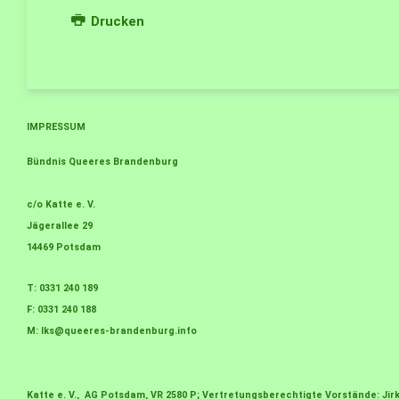
Drucken
IMPRESSUM
Bündnis Queeres Brandenburg
c/o Katte e. V.
Jägerallee 29
14469 Potsdam
T: 0331 240 189
F: 0331 240 188
M:
lks@queeres-brandenburg.info
Katte e. V., AG Potsdam, VR 2580 P; Vertretungsberechtigte Vorstände: J