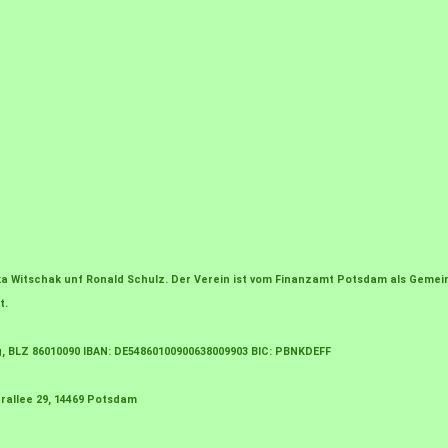
irka Witschak unf Ronald Schulz. Der Verein ist vom Finanzamt Potsdam als Gem
t.
g, BLZ 86010090 IBAN: DE54860100900638009903 BIC: PBNKDEFF
rallee 29, 14469 Potsdam