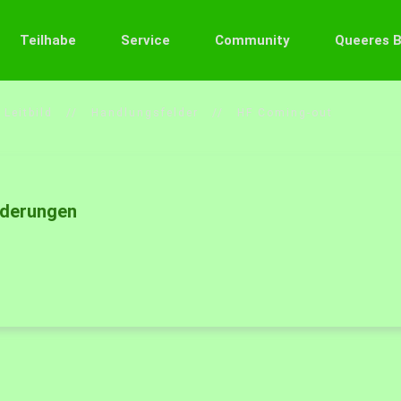
Teilhabe
Service
Community
Queeres 
Leitbild
Handlungsfelder
HF Coming-out
rderungen