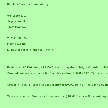
Bündnis Queeres Brandenburg
c/o Katte e. V.
Jägerallee 29
14469 Potsdam
T: 0331 240 189
F: 0331 240 188
M:
lks@queeres-brandenburg.info
Katte e. V., AG Potsdam, VR 2580 P; Vertretungsberechtigte Vorstände: J
Zuwendungsbestätigungen für Spenden entspr. § 50 Abs.1 EStDV berechtig
Steuer-Nr. 046/141/08563, Spendenkonto 638009903 bei der Postbank Leipzi
Verantwortlich im Sinne des Presserechts: § 10 MDStV Jirka Witschak, Jäge