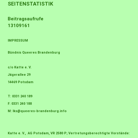
SEITENSTATISTIK
Beitragsaufrufe
13109161
IMPRESSUM
Bündnis Queeres Brandenburg
c/o Katte e. V.
Jägerallee 29
14469 Potsdam
T: 0331 240 189
F: 0331 240 188
M:
lks@queeres-brandenburg.info
Katte e. V., AG Potsdam, VR 2580 P; Vertretungsberechtigte Vorstände: