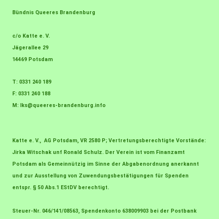
Bündnis Queeres Brandenburg
c/o Katte e. V.
Jägerallee 29
14469 Potsdam
T: 0331 240 189
F: 0331 240 188
M:
lks@queeres-brandenburg.info
Katte e. V., AG Potsdam, VR 2580 P; Vertretungsberechtigte Vorstände:
Jirka Witschak unf Ronald Schulz. Der Verein ist vom Finanzamt
Potsdam als Gemeinnützig im Sinne der Abgabenordnung anerkannt
und zur Ausstellung von Zuwendungsbestätigungen für Spenden
entspr. § 50 Abs.1 EStDV berechtigt.
Steuer-Nr. 046/141/08563, Spendenkonto 638009903 bei der Postbank