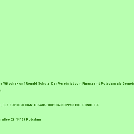
irka Witschak unf Ronald Schulz. Der Verein ist vom Finanzamt Potsdam als Gem
t.
g, BLZ 86010090 IBAN: DE54860100900638009903 BIC: PBNKDEFF
rallee 29, 14469 Potsdam