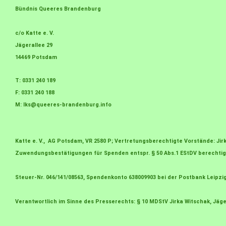
Bündnis Queeres Brandenburg
c/o Katte e. V.
Jägerallee 29
14469 Potsdam
T: 0331 240 189
F: 0331 240 188
M:
lks@queeres-brandenburg.info
Katte e. V., AG Potsdam, VR 2580 P; Vertretungsberechtigte Vorstände: J
Zuwendungsbestätigungen für Spenden entspr. § 50 Abs.1 EStDV berechtig
Steuer-Nr. 046/141/08563, Spendenkonto 638009903 bei der Postbank Leipzi
Verantwortlich im Sinne des Presserechts: § 10 MDStV Jirka Witschak, Jäge