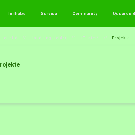
Teilhabe
Service
Community
Queeres 
Leitbild
Handlungsfelder
HF Inter*
Projekte
rojekte