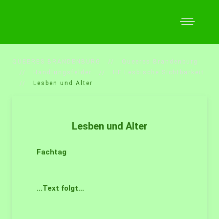
QUEERES BRANDENBURG
Queeres Brandenburg
Handlungsfelder
HF Lesbische Sichtbarkeit
Lesben und Alter
Lesben und Alter
Fachtag
...Text folgt...