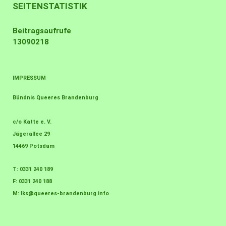
SEITENSTATISTIK
Beitragsaufrufe
13090218
IMPRESSUM
Bündnis Queeres Brandenburg
c/o Katte e. V.
Jägerallee 29
14469 Potsdam
T: 0331 240 189
F: 0331 240 188
M:
lks@queeres-brandenburg.info