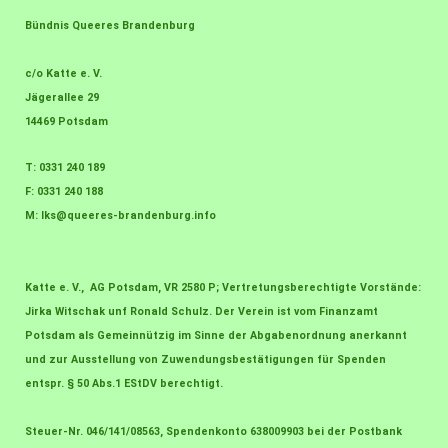
Bündnis Queeres Brandenburg
c/o Katte e. V.
Jägerallee 29
14469 Potsdam
T: 0331 240 189
F: 0331 240 188
M:
lks@queeres-brandenburg.info
Katte e. V., AG Potsdam, VR 2580 P; Vertretungsberechtigte Vorstände:
Jirka Witschak unf Ronald Schulz. Der Verein ist vom Finanzamt
Potsdam als Gemeinnützig im Sinne der Abgabenordnung anerkannt
und zur Ausstellung von Zuwendungsbestätigungen für Spenden
entspr. § 50 Abs.1 EStDV berechtigt.
Steuer-Nr. 046/141/08563, Spendenkonto 638009903 bei der Postbank