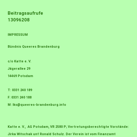
Beitragsaufrufe
13096208
IMPRESSUM
Bündnis Queeres Brandenburg
c/o Katte e. V.
Jägerallee 29
14469 Potsdam
T: 0331 240 189
F: 0331 240 188
M:
lks@queeres-brandenburg.info
Katte e. V., AG Potsdam, VR 2580 P; Vertretungsberechtigte Vorstände:
Jirka Witschak unf Ronald Schulz. Der Verein ist vom Finanzamt