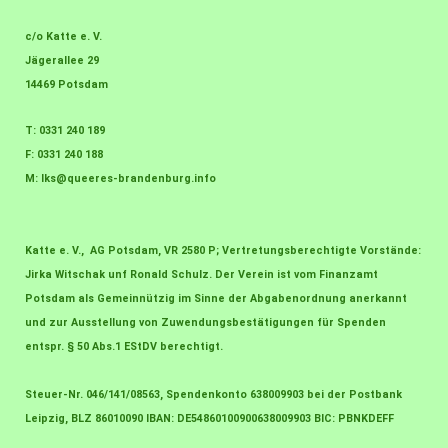
c/o Katte e. V.
Jägerallee 29
14469 Potsdam
T: 0331 240 189
F: 0331 240 188
M:
lks@queeres-brandenburg.info
Katte e. V., AG Potsdam, VR 2580 P; Vertretungsberechtigte Vorstände:
Jirka Witschak unf Ronald Schulz. Der Verein ist vom Finanzamt
Potsdam als Gemeinnützig im Sinne der Abgabenordnung anerkannt
und zur Ausstellung von Zuwendungsbestätigungen für Spenden
entspr. § 50 Abs.1 EStDV berechtigt.
Steuer-Nr. 046/141/08563, Spendenkonto 638009903 bei der Postbank
Leipzig, BLZ 86010090 IBAN: DE54860100900638009903 BIC: PBNKDEFF