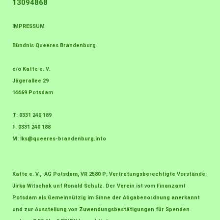
13094868
IMPRESSUM
Bündnis Queeres Brandenburg
c/o Katte e. V.
Jägerallee 29
14469 Potsdam
T: 0331 240 189
F: 0331 240 188
M:
lks@queeres-brandenburg.info
Katte e. V., AG Potsdam, VR 2580 P; Vertretungsberechtigte Vorstände:
Jirka Witschak unf Ronald Schulz. Der Verein ist vom Finanzamt
Potsdam als Gemeinnützig im Sinne der Abgabenordnung anerkannt
und zur Ausstellung von Zuwendungsbestätigungen für Spenden