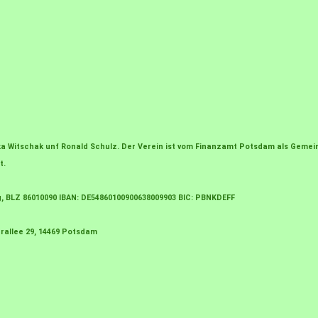
irka Witschak unf Ronald Schulz. Der Verein ist vom Finanzamt Potsdam als Gem
t.
g, BLZ 86010090 IBAN: DE54860100900638009903 BIC: PBNKDEFF
rallee 29, 14469 Potsdam