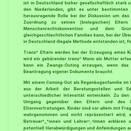
ist in Deutschland bisher gesellschaftlich stark
den Niederlanden, gibt es unter bestimmten 
herausragende Rolle bei der Diskussion um das
Zuordnung zu seinen (biologischen) Elter
Menschenrechtskonvention und dem Grun
gleichgeschlechtlichen Familien kann, bei der Ü
in Deutschland illegale Methode entstanden ist, 
Trans* Eltern werden bei der Erzeugung eines Ki
wird ein gebärender trans* Mann als Mutter erfas
kann ein Zwangs-Outing erzeugen, wenn das 
Beantragung eigener Dokumente braucht.
Mit einem Coming-Out als Regenbogenfamilie im t
aus der Arbeit der Beratungsstellen und Sel
unterschiedlicher Intensität entwickeln. Zu de
Umgang gegenüber den Eltern und des Ki
Elternvertretungen. Kinder sind vor allem mit Fra
wahrgenommen und nicht repräsentiert wird, s
Betreuer*_*innen und Lehrer
innen erklären 
*_*
potentiell Herabwürdigungen und Anfeindungen a