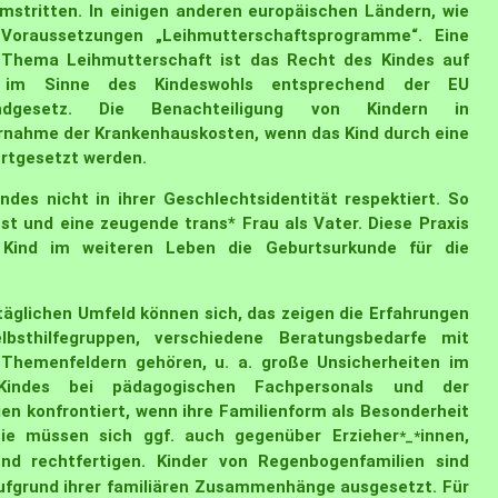
 umstritten. In einigen anderen europäischen Ländern, wie
Voraussetzungen „Leihmutterschaftsprogramme“. Eine
 Thema Leihmutterschaft ist das Recht des Kindes auf
n im Sinne des Kindeswohls entsprechend der EU
dgesetz. Die Benachteiligung von Kindern in
bernahme der Krankenhauskosten, wenn das Kind durch eine
fortgesetzt werden.
ndes nicht in ihrer Geschlechtsidentität respektiert. So
st und eine zeugende trans* Frau als Vater. Diese Praxis
Kind im weiteren Leben die Geburtsurkunde für die
äglichen Umfeld können sich, das zeigen die Erfahrungen
bsthilfegruppen, verschiedene Beratungsbedarfe mit
n Themenfeldern gehören, u. a. große Unsicherheiten im
ndes bei pädagogischen Fachpersonals und der
gen konfrontiert, wenn ihre Familienform als Besonderheit
ie müssen sich ggf. auch gegenüber Erzieher
innen,
*_*
und rechtfertigen. Kinder von Regenbogenfamilien sind
ufgrund ihrer familiären Zusammenhänge ausgesetzt. Für