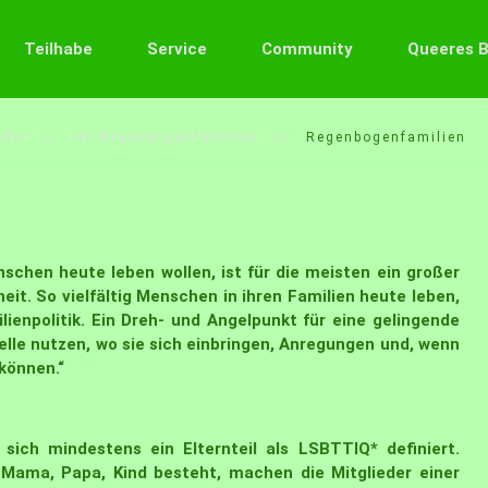
Teilhabe
Service
Community
Queeres 
lder
HF Regenbogenfamilien
Regenbogenfamilien
nschen heute leben wollen, ist für die meisten ein großer
eit. So vielfältig Menschen in ihren Familien heute leben,
lienpolitik. Ein Dreh- und Angelpunkt für eine gelingende
stelle nutzen, wo sie sich einbringen, Anregungen und, wenn
 können.“
 sich mindestens ein Elternteil als LSBTTIQ* definiert.
Mama, Papa, Kind besteht, machen die Mitglieder einer