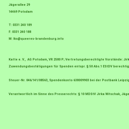
Jägerallee 29
14469 Potsdam
T: 0331 240 189
F: 0331 240 188
M:
lks@queeres-brandenburg.info
Katte e. V., AG Potsdam, VR 2580 P; Vertretungsberechtigte Vorstände: J
Zuwendungsbestätigungen für Spenden entspr. § 50 Abs.1 EStDV berechtig
Steuer-Nr. 046/141/08563, Spendenkonto 638009903 bei der Postbank Leipzi
Verantwortlich im Sinne des Presserechts: § 10 MDStV Jirka Witschak, Jäge