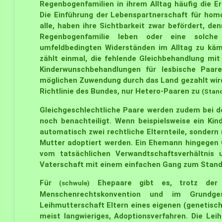
Regenbogenfamilien in ihrem Alltag häufig die E
Die Einführung der Lebenspartnerschaft für homo
alle, haben ihre Sichtbarkeit zwar befördert, d
Regenbogenfamilie leben oder eine solch
umfeldbedingten Widerständen im Alltag zu käm
zählt einmal, die fehlende Gleichbehandlung mi
Kinderwunschbehandlungen für lesbische Paare.
möglichen Zuwendung durch das Land gezahlt wird
Richtlinie des Bundes, nur Hetero-Paaren zu
(Stan
Gleichgeschlechtliche Paare werden zudem bei d
noch benachteiligt. Wenn beispielsweise ein Kin
automatisch zwei rechtliche Elternteile, sonder
Mutter adoptiert werden. Ein Ehemann hingegen 
vom tatsächlichen Verwandtschaftsverhältnis 
Vaterschaft mit einem einfachen Gang zum Stan
Für
Ehepaare gibt es, trotz der V
(schwule)
Menschenrechtskonvention und im Grundges
Leihmutterschaft Eltern eines eigenen (genetische
meist langwieriges, Adoptionsverfahren. Die Lei