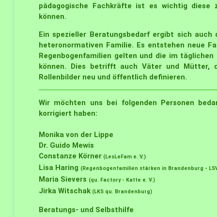
pädagogische Fachkräfte ist es wichtig diese 
können.
Ein spezieller Beratungsbedarf ergibt sich auch 
heteronormativen Familie. Es entstehen neue Fam
Regenbogenfamilien gelten und die im täglichen
können. Dies betrifft auch Väter und Mütter, d
Rollenbilder neu und öffentlich definieren.
Wir möchten uns bei folgenden Personen bedank
korrigiert haben:
Monika von der Lippe
Dr. Guido Mewis
Constanze Körner
(LesLeFam e. V.)
Lisa Haring
(Regenbogenfamilien stärken in Brandenburg - LSV
Maria Sievers
(qu. Factory - Katte e. V.)
Jirka Witschak
(LKS qu. Brandenburg)
Beratungs- und Selbsthilfe