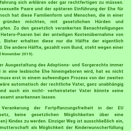
rfahrung sich erklären oder gar rechtfertigen zu müssen.
sexuelle Paare und der späteren Einführung der Ehe für
ennoch hat diese Familienform und Menschen, die in einer
e gründen möchten, mit gesetzlichen Hürden und
pfen. Zu den gesetzlich verankerten Benachteiligungen
t Hetero-Paaren bei der anteiligen Kostenübernahme von
 Bisher erhalten diese nur die Hälfte der eigentlich
. Die andere Hälfte, gezahlt vom Bund, steht wegen einer
.
d November 2019)
er Ausgestaltung des Adoptions- und Sorgerechts immer
d in eine lesbische Ehe hineingeboren wird, hat es nicht
n muss erst in einem aufwendigen Prozess von der zweiten
wäre automatisch der rechtliche Vater, ganz unabhängig
und auch ein nicht- verheirateter Vater könnte seine
desamt anerkennen lassen.
erankerung der Fortpflanzungsfreiheit in der EU
etz, keine gesetzlichen Möglichkeiten über eine
n) Kindes zu werden. Einziger Weg ist ausschließlich ein,
hmutterschaft als Möglichkeit der Kinderwunscherfüllung