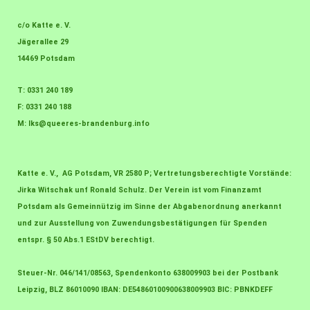
c/o Katte e. V.
Jägerallee 29
14469 Potsdam
T: 0331 240 189
F: 0331 240 188
M:
lks@queeres-brandenburg.info
Katte e. V., AG Potsdam, VR 2580 P; Vertretungsberechtigte Vorstände:
Jirka Witschak unf Ronald Schulz. Der Verein ist vom Finanzamt
Potsdam als Gemeinnützig im Sinne der Abgabenordnung anerkannt
und zur Ausstellung von Zuwendungsbestätigungen für Spenden
entspr. § 50 Abs.1 EStDV berechtigt.
Steuer-Nr. 046/141/08563, Spendenkonto 638009903 bei der Postbank
Leipzig, BLZ 86010090 IBAN: DE54860100900638009903 BIC: PBNKDEFF