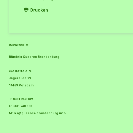
Drucken
IMPRESSUM
Bündnis Queeres Brandenburg
c/o Katte e. V.
Jägerallee 29
14469 Potsdam
T: 0331 240 189
F: 0331 240 188
M:
lks@queeres-brandenburg.info