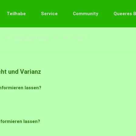
Teilhabe
Service
Community
Queeres 
n
Handlungsfelder
HF Trans*
ht und Varianz
nformieren lassen?
nformieren lassen?