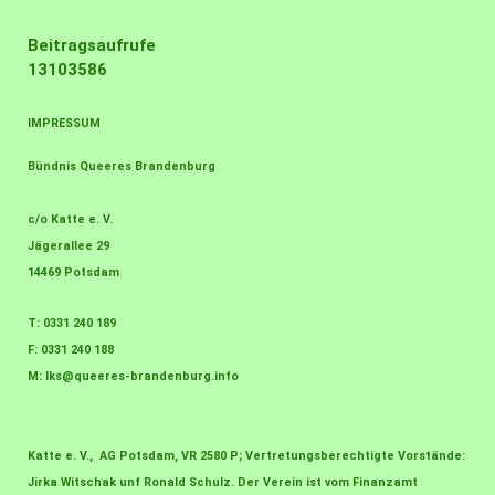
Beitragsaufrufe
13103586
IMPRESSUM
Bündnis Queeres Brandenburg
c/o Katte e. V.
Jägerallee 29
14469 Potsdam
T: 0331 240 189
F: 0331 240 188
M:
lks@queeres-brandenburg.info
Katte e. V., AG Potsdam, VR 2580 P; Vertretungsberechtigte Vorstände:
Jirka Witschak unf Ronald Schulz. Der Verein ist vom Finanzamt