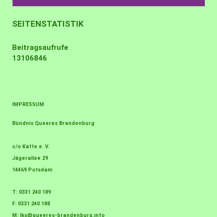
SEITENSTATISTIK
Beitragsaufrufe
13106846
IMPRESSUM
Bündnis Queeres Brandenburg
c/o Katte e. V.
Jägerallee 29
14469 Potsdam
T: 0331 240 189
F: 0331 240 188
M:
lks@queeres-brandenburg.info