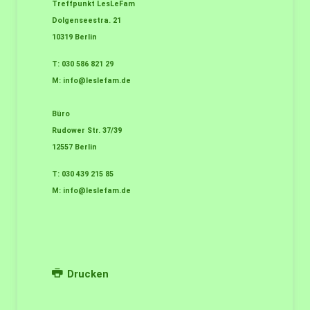
Treffpunkt LesLeFam
Dolgenseestra. 21
10319 Berlin
T: 030 586 821 29
M:
i
nfo@leslefam.de
Büro
Rudower Str. 37/39
12557 Berlin
T: 030 439 215 85
M:
i
nfo@leslefam.de
Drucken