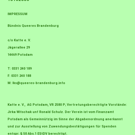
IMPRESSUM
Bündnis Queeres Brandenburg
c/o Katte e. V.
Jägerallee 29
14469 Potsdam
T: 0331 240 189
F: 0331 240 188
M:
lks@queeres-brandenburg.info
Katte e. V., AG Potsdam, VR 2580 P; Vertretungsberechtigte Vorstände:
Jirka Witschak unf Ronald Schulz. Der Verein ist vom Finanzamt
Potsdam als Gemeinnützig im Sinne der Abgabenordnung anerkannt
und zur Ausstellung von Zuwendungsbestätigungen für Spenden
entspr. § 50 Abs.1 EStDV berechtigt.