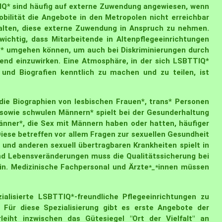
TTIQ* sind häufig auf externe Zuwendung angewiesen, wenn
obilität die Angebote in den Metropolen nicht erreichbar
halten, diese externe Zuwendung in Anspruch zu nehmen.
wichtig, dass Mitarbeitende in Altenpflegeeinrichtungen
* umgehen können, um auch bei Diskriminierungen durch
erend einzuwirken. Eine Atmosphäre, in der sich LSBTTIQ*
und Biografien kenntlich zu machen und zu teilen, ist
ie Biographien von lesbischen Frauen*, trans* Personen
sowie schwulen Männern* spielt bei der Gesunderhaltung
 Männer*, die Sex mit Männern haben oder hatten, häufiger
iese betreffen vor allem Fragen zur sexuellen Gesundheit
und anderen sexuell übertragbaren Krankheiten spielt in
 und Lebensveränderungen muss die Qualitätssicherung bei
ein. Medizinische Fachpersonal und Ärzte
innen müssen
*_*
zialisierte LSBTTIQ*-freundliche Pflegeeinrichtungen zu
 Für diese Spezialisierung gibt es erste Angebote der
rleiht inzwischen das Gütesiegel "Ort der Vielfalt" an