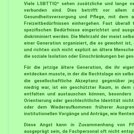
Viele LSBTTIQ* sehen zusätzliche und lange v
verbunden sind. Dies betrifft vor allem d
Gesundheitsversorgung und Pflege, mit dem a
Freizeitbedürfnissen einhergehen. Fast überall 
spezifischen Bedürfnisse eingerichtet und ausg
diskriminiert werden. Die Mehrzahl der meist sel
einer Generation organisiert, die es gewohnt ist,
und richten sich nicht explizit an ältere Menschen
die soziale Isolation oder Einschränkungen bei ges
Für die jetzige ältere Generation, die ihr eig
entdecken musste, in der die Rechtslage ein sel
die gesellschaftliche Akzeptanz gegenüber j
niedrig war, ist ein geschützter Raum, in dem 
entfalten und austauschen können, besonders w
Orientierung oder geschlechtliche Identität nic
oder dem Wiederaufkommen früherer Ausgrenzu
institutionellen Vorgänge und Anträge, wie Rent
Diese Angst kann in Zusammenhang von Pfle
ausgeprägt sein, da Fachpersonal oft nicht ents