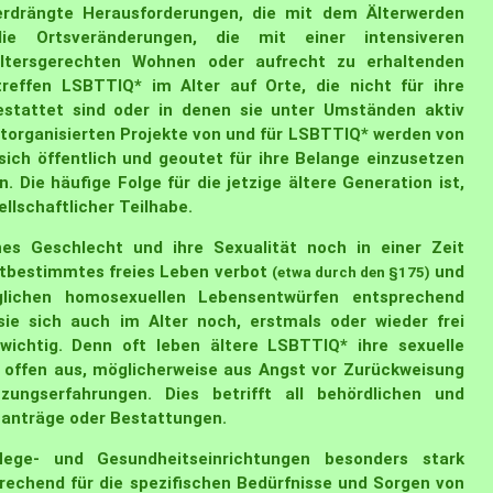
erdrängte Herausforderungen, die mit dem Älterwerden
ie Ortsveränderungen, die mit einer intensiveren
ltersgerechten Wohnen oder aufrecht zu erhaltenden
treffen LSBTTIQ* im Alter auf Orte, die nicht für ihre
estattet sind oder in denen sie unter Umständen aktiv
bstorganisierten Projekte von und für LSBTTIQ* werden von
 sich öffentlich und geoutet für ihre Belange einzusetzen
. Die häufige Folge für die jetzige ältere Generation ist,
ellschaftlicher Teilhabe.
enes Geschlecht und ihre Sexualität noch in einer Zeit
bstbestimmtes freies Leben verbot
und
(etwa durch den §175)
eglichen homosexuellen Lebensentwürfen entsprechend
sie sich auch im Alter noch, erstmals oder wieder frei
ichtig. Denn oft leben ältere LSBTTIQ* ihre sexuelle
ht offen aus, möglicherweise aus Angst vor Zurückweisung
ngserfahrungen. Dies betrifft all behördlichen und
enanträge oder Bestattungen.
ge- und Gesundheitseinrichtungen besonders stark
prechend für die spezifischen Bedürfnisse und Sorgen von