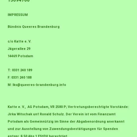
13094760
IMPRESSUM
Bündnis Queeres Brandenburg
c/o Katte e. V.
Jägerallee 29
14469 Potsdam
T: 0331 240 189
F: 0331 240 188
M:
lks@queeres-brandenburg.info
Katte e. V., AG Potsdam, VR 2580 P; Vertretungsberechtigte Vorstände:
Jirka Witschak unf Ronald Schulz. Der Verein ist vom Finanzamt
Potsdam als Gemeinnützig im Sinne der Abgabenordnung anerkannt
und zur Ausstellung von Zuwendungsbestätigungen für Spenden
entspr. § 50 Abs.1 EStDV berechtigt.