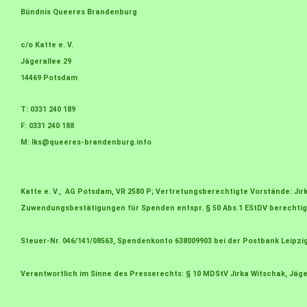
Bündnis Queeres Brandenburg
c/o Katte e. V.
Jägerallee 29
14469 Potsdam
T: 0331 240 189
F: 0331 240 188
M:
lks@queeres-brandenburg.info
Katte e. V., AG Potsdam, VR 2580 P; Vertretungsberechtigte Vorstände: J
Zuwendungsbestätigungen für Spenden entspr. § 50 Abs.1 EStDV berechtig
Steuer-Nr. 046/141/08563, Spendenkonto 638009903 bei der Postbank Leipzi
Verantwortlich im Sinne des Presserechts: § 10 MDStV Jirka Witschak, Jäge