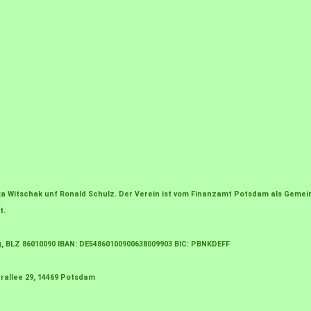
irka Witschak unf Ronald Schulz. Der Verein ist vom Finanzamt Potsdam als Gem
t.
g, BLZ 86010090 IBAN: DE54860100900638009903 BIC: PBNKDEFF
rallee 29, 14469 Potsdam