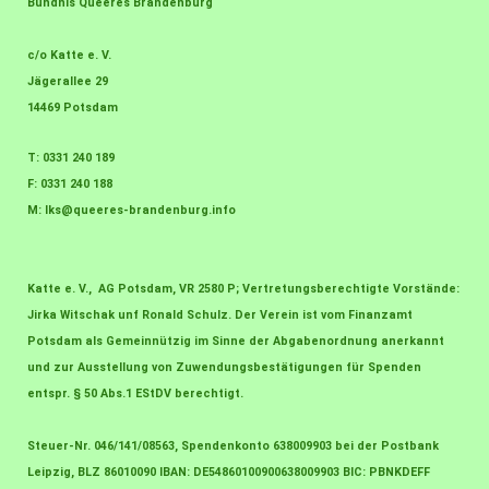
Bündnis Queeres Brandenburg
c/o Katte e. V.
Jägerallee 29
14469 Potsdam
T: 0331 240 189
F: 0331 240 188
M:
lks@queeres-brandenburg.info
Katte e. V., AG Potsdam, VR 2580 P; Vertretungsberechtigte Vorstände:
Jirka Witschak unf Ronald Schulz. Der Verein ist vom Finanzamt
Potsdam als Gemeinnützig im Sinne der Abgabenordnung anerkannt
und zur Ausstellung von Zuwendungsbestätigungen für Spenden
entspr. § 50 Abs.1 EStDV berechtigt.
Steuer-Nr. 046/141/08563, Spendenkonto 638009903 bei der Postbank
Leipzig, BLZ 86010090 IBAN: DE54860100900638009903 BIC: PBNKDEFF